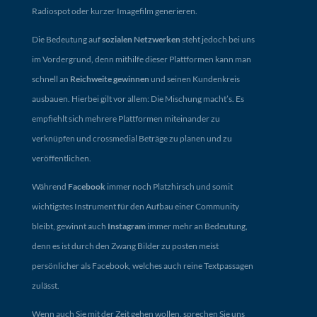
Radiospot oder kurzer Imagefilm generieren.
Die Bedeutung auf
sozialen Netzwerken
steht jedoch bei uns
im Vordergrund, denn mithilfe dieser Plattformen kann man
schnell an
Reichweite gewinnen
und seinen Kundenkreis
ausbauen. Hierbei gilt vor allem: Die Mischung macht’s. Es
empfiehlt sich mehrere Plattformen miteinander zu
verknüpfen und crossmedial Beträge zu planen und zu
veröffentlichen.
Während
Facebook
immer noch Platzhirsch und somit
wichtigstes Instrument für den Aufbau einer Community
bleibt, gewinnt auch
Instagram
immer mehr an Bedeutung,
denn es ist durch den Zwang Bilder zu posten meist
persönlicher als Facebook, welches auch reine Textpassagen
zulässt.
Wenn auch Sie mit der Zeit gehen wollen, sprechen Sie uns