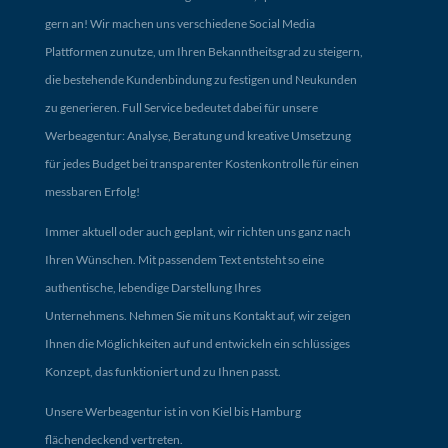
gern an! Wir machen uns verschiedene Social Media
Plattformen zunutze, um Ihren Bekanntheitsgrad zu steigern,
die bestehende Kundenbindung zu festigen und Neukunden
zu generieren. Full Service bedeutet dabei für unsere
Werbeagentur: Analyse, Beratung und kreative Umsetzung
für jedes Budget bei transparenter Kostenkontrolle für einen
messbaren Erfolg!
Immer aktuell oder auch geplant, wir richten uns ganz nach
Ihren Wünschen. Mit passendem Text entsteht so eine
authentische, lebendige Darstellung Ihres
Unternehmens. Nehmen Sie mit uns Kontakt auf, wir zeigen
Ihnen die Möglichkeiten auf und entwickeln ein schlüssiges
Konzept, das funktioniert und zu Ihnen passt.
Unsere Werbeagentur ist in von Kiel bis Hamburg
flächendeckend vertreten.