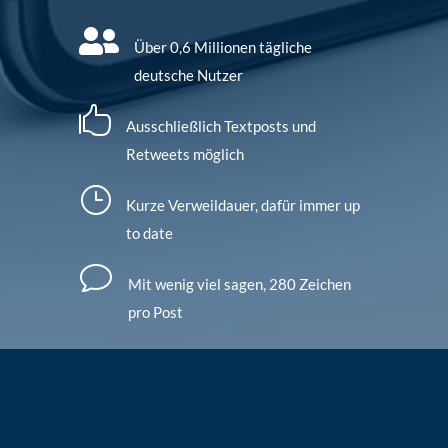

Über 0,6 Millionen tägliche
deutsche Nutzer

Ausschließlich Textposts und
Retweets möglich
}
Kurze Verweildauer, dafür immer up
to date
v
Mit wenig viel sagen, 280 Zeichen
pro Post